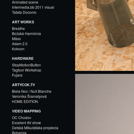
Animated scene
Intermedia.bb 2011 visual
Tatata Docomo
ART WORKS
Breathe
Božská Harmónia
Mäso
Adam 2.0
Kokoon
HARDWARE
StopMotionButton
Tagtool Workshop
Fujara
ARTYCOK.TV
Biela Noc / Nuit Blanche
Veronika Šramatyová
HOME EDITION
VIDEO MAPPING
OC Chodov
Excelent AV show
Detská Mikulášska projekcia
Bohemia