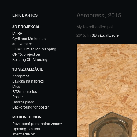
Aeropress, 2015
ERIK BARTOŠ
My favorit coffee pot
3D PROJEKCIA
MLBR
2015
, in
3D vizualizácie
Cyril and Methodius
anniversary
EHMK Projection Mapping
ONYX projection
Building 3D Mapping
3D VIZUALIZÁCIE
Aeropress
Lavička na nábreží
Misc
RTG memories
Poster
Hacker place
Background for poster
MOTION DESIGN
Povolebné personalne zmeny
Uprising Festival
Intermedia.bb