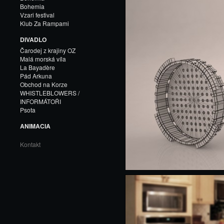
Bohemia
Vzari festival
Klub Za Rampami
DIVADLO
Čarodej z krajiny OZ
Malá morská víla
La Bayadère
Pád Arkuna
Obchod na Korze
WHISTLEBLOWERS /
INFORMÁTOŘI
Psota
ANIMACIA
Kontakt