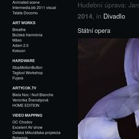
Animated scene
Hudební úprava: Jan
Intermedia.bb 2011 visual
Tatata Docomo
2014
, in
Divadlo
ART WORKS
Státní opera
Breathe
Božská Harmónia
Mäso
Adam 2.0
Kokoon
HARDWARE
StopMotionButton
Tagtool Workshop
Fujara
ARTYCOK.TV
Biela Noc / Nuit Blanche
Veronika Šramatyová
HOME EDITION
VIDEO MAPPING
OC Chodov
Excelent AV show
Detská Mikulášska projekcia
Bohemia