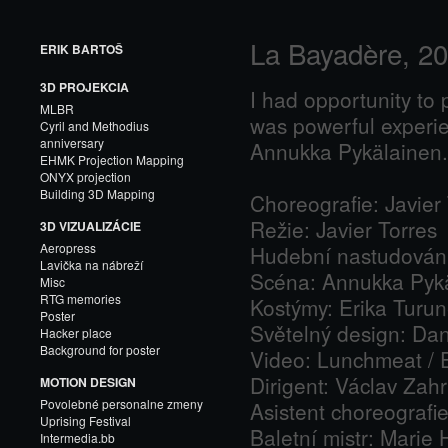
La Bayadère, 2
ERIK BARTOŠ
3D PROJEKCIA
I had opportunity to p
MLBR
was powerful experien
Cyril and Methodius
anniversary
Annukka Pykälainen.
EHMK Projection Mapping
ONYX projection
Building 3D Mapping
Choreografie: Javier
Režie: Javier Torres
3D VIZUALIZÁCIE
Aeropress
Hudební nastudování
Lavička na nábreží
Scéna: Annukka Pyk
Misc
RTG memories
Kostýmy: Erika Turu
Poster
Světelný design: Dan
Hacker place
Background for poster
Video: Lunchmeat / E
Dirigent: Václav Zah
MOTION DESIGN
Povolebné personalne zmeny
Asistent choreografi
Uprising Festival
Baletní mistr: Marie
Intermedia.bb