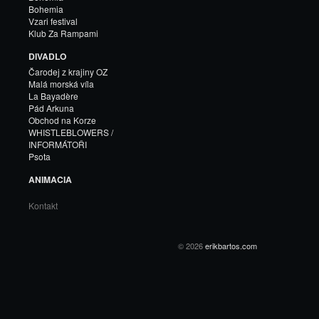
Bohemia
Vzari festival
Klub Za Rampami
DIVADLO
Čarodej z krajiny OZ
Malá morská víla
La Bayadère
Pád Arkuna
Obchod na Korze
WHISTLEBLOWERS /
INFORMÁTOŘI
Psota
ANIMACIA
Kontakt
© 2026
erikbartos.com