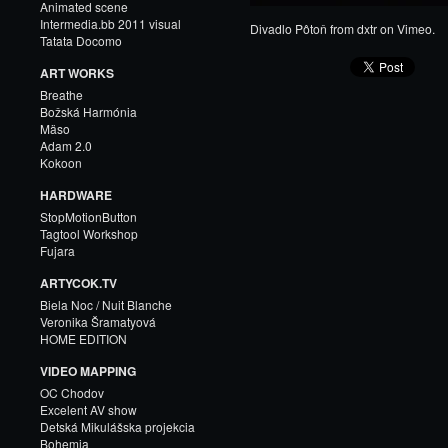
Animated scene
Intermedia.bb 2011 visual
Divadlo Pôtoň
from
dxtr
on
Vimeo
.
Tatata Docomo
ART WORKS
Breathe
Božská Harmónia
Mäso
Adam 2.0
Kokoon
HARDWARE
StopMotionButton
Tagtool Workshop
Fujara
ARTYCOK.TV
Biela Noc / Nuit Blanche
Veronika Šramatyová
HOME EDITION
VIDEO MAPPING
OC Chodov
Excelent AV show
Detská Mikulášska projekcia
Bohemia