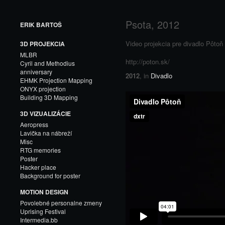
Psota, 2012
ERIK BARTOŠ
Video projekcia pre divadlo Pôtoň
3D PROJEKCIA
MLBR
http://poton.sk/
Cyril and Methodius
anniversary
2012
, in
Divadlo
EHMK Projection Mapping
ONYX projection
Building 3D Mapping
3D VIZUALIZÁCIE
Aeropress
Lavička na nábreží
Misc
RTG memories
Poster
Hacker place
Background for poster
MOTION DESIGN
Povolebné personalne zmeny
Uprising Festival
Intermedia.bb