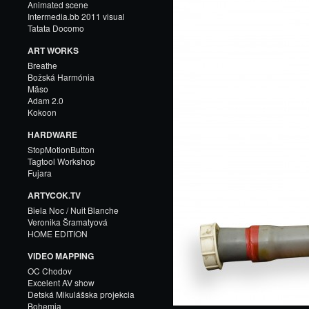
Animated scene
Intermedia.bb 2011 visual
Tatata Docomo
ART WORKS
Breathe
Božská Harmónia
Mäso
Adam 2.0
Kokoon
HARDWARE
StopMotionButton
Tagtool Workshop
Fujara
ARTYCOK.TV
Biela Noc / Nuit Blanche
Veronika Šramatyová
HOME EDITION
VIDEO MAPPING
OC Chodov
Excelent AV show
Detská Mikulášska projekcia
Bohemia