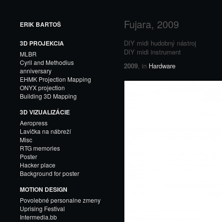
Fujara, 2009
ERIK BARTOŠ
DIY midi hudobný nástroj
3D PROJEKCIA
DIY midi instrument
MLBR
Cyril and Methodius
2009
, in
Hardware
anniversary
EHMK Projection Mapping
ONYX projection
Building 3D Mapping
3D VIZUALIZÁCIE
Aeropress
Lavička na nábreží
Misc
RTG memories
Poster
Hacker place
Background for poster
MOTION DESIGN
Povolebné personalne zmeny
Uprising Festival
Intermedia.bb