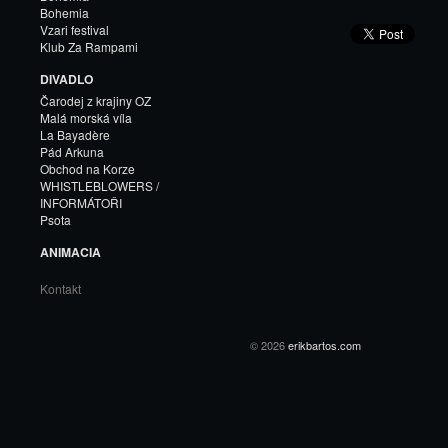
Bohemia
Vzari festival
Klub Za Rampami
DIVADLO
Čarodej z krajiny OZ
Malá morská víla
La Bayadère
Pád Arkuna
Obchod na Korze
WHISTLEBLOWERS /
INFORMÁTOŘI
Psota
ANIMACIA
Kontakt
© 2026
erikbartos.com