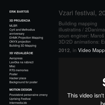
Vzari festival, 2
ERIK BARTOŠ
3D PROJEKCIA
Building mapping
MLBR
illustratins / 2Dani
Cyril and Methodius
anniversary
soun enginer: Maroš
EHMK Projection Mapping
3D/2D animations: Er
ONYX projection
Building 3D Mapping
2012
, in
Video Mapp
3D VIZUALIZÁCIE
Aeropress
Lavička na nábreží
Misc
RTG memories
Poster
Hacker place
Background for poster
MOTION DESIGN
Povolebné personalne zmeny
Uprising Festival
Intermedia.bb