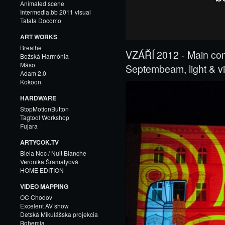
Animated scene
Intermedia.bb 2011 visual
Tatata Docomo
ART WORKS
Breathe
VZÁŘÍ 2012 - Main comp
Božská Harmónia
Mäso
Septembeam, light & 
Adam 2.0
Kokoon
HARDWARE
StopMotionButton
Tagtool Workshop
Fujara
ARTYCOK.TV
Biela Noc / Nuit Blanche
Veronika Šramatyová
HOME EDITION
VIDEO MAPPING
OC Chodov
Excelent AV show
Detská Mikulášska projekcia
Bohemia