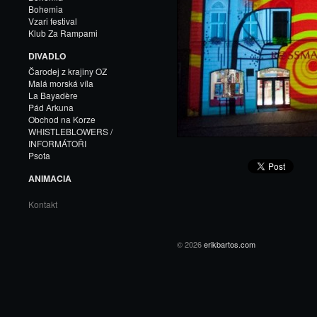
Bohemia
Vzari festival
Klub Za Rampami
DIVADLO
Čarodej z krajiny OZ
Malá morská víla
La Bayadère
Pád Arkuna
Obchod na Korze
WHISTLEBLOWERS /
INFORMÁTOŘI
Psota
ANIMACIA
Kontakt
© 2026
erikbartos.com